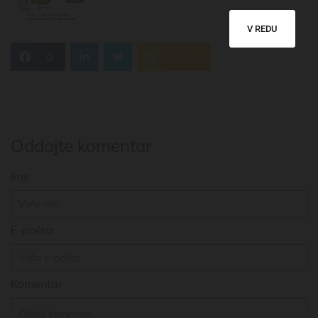
V REDU
0
Feed
Oddajte komentar
Ime
E-pošta:
Komentar