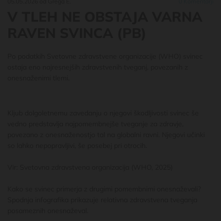
05.05.2026
od Grega E.
0
Komentarji
V TLEH NE OBSTAJA VARNA
RAVEN SVINCA (PB)
Po podatkih Svetovne zdravstvene organizacije (WHO) svinec
ostaja eno najresnejših zdravstvenih tveganj, povezanih z
onesnaženimi tlemi.
Kljub dolgoletnemu zavedanju o njegovi škodljivosti svinec še
vedno predstavlja najpomembnejše tveganje za zdravje,
povezano z onesnaženostjo tal na globalni ravni. Njegovi učinki
so lahko nepopravljivi, še posebej pri otrocih.
Vir:
Svetovna zdravstvena organizacija (WHO, 2025)
Kako se svinec primerja z drugimi pomembnimi onesnaževali?
Spodnja infografika prikazuje relativna zdravstvena tveganja
posameznih onesnaževal.