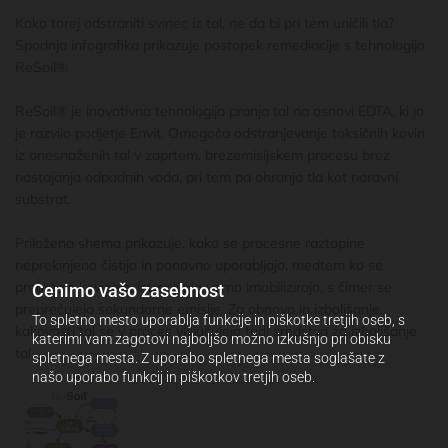
Kako torej odstraniti svinec iz tal, ne da bi pri tem uničili tla?
Spodnja infografika prikazuje postopek remediacije s tehnologijo
ReSoil®.
ReSoil® je inovativna tehnologija pranja tal na osnovi EDTA, ki jo
je razvilo podjetje Envit. Omogoča odstranjevanje toksičnih kovin
iz onesnaženih tal v zaprtem, brezemisijskem procesu brez
nastajanja odpadnih voda, pri tem pa ohranja tla kot naravni
substrat.
Priložena shema prikazuje, kako se procesne raztopine
neprekinjeno čistijo in ponovno uporabljajo, medtem ko se
preostale kovine odstranijo in varno imobilizirajo, s čimer se
Cenimo vašo zasebnost
preprečujejo sekundarne emisije. Za obnovo in izboljšanje
To spletno mesto uporablja funkcije in piškotke tretjih oseb, s
kakovosti tal se v proces vključujejo tudi sredstva za izboljšanje
katerimi vam zagotovi najboljšo možno izkušnjo pri obisku
tal.
spletnega mesta. Z uporabo spletnega mesta soglašate z
našo uporabo funkcij in piškotkov tretjih oseb.