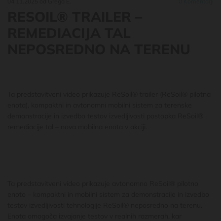
04.11.2025
od Grega E.
0
Komentarji
RESOIL® TRAILER –
REMEDIACIJA TAL
NEPOSREDNO NA TERENU
Ta predstavitveni video prikazuje ReSoil® trailer (ReSoil® pilotna
enota), kompaktni in avtonomni mobilni sistem za terenske
demonstracije in izvedbo testov izvedljivosti postopka ReSoil®
remediacije tal – nova mobilna enota v akciji.
Ta predstavitveni video prikazuje avtonomno ReSoil® pilotno
enoto – kompaktni in mobilni sistem za demonstracije in izvedbo
testov izvedljivosti tehnologije ReSoil® neposredno na terenu.
Enota omogoča izvajanje testov v realnih razmerah, kar