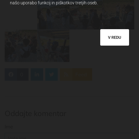
našo uporabo funkcij in piškotkov tretjih oseb.
V REDU
0
Feed
Oddajte komentar
Ime