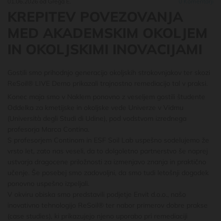
01.06.2026
od Grega E.
0
Komentarji
KREPITEV POVEZOVANJA
MED AKADEMSKIM OKOLJEM
IN OKOLJSKIMI INOVACIJAMI
Gostili smo prihodnjo generacijo okoljskih strokovnjakov ter skozi
ReSoil® LIVE Demo prikazali trajnostno remediacijo tal v praksi.
Konec maja smo v Naklem ponovno z veseljem gostili študente
Oddelka za kmetijske in okoljske vede Univerze v Vidmu
(Università degli Studi di Udine)
, pod vodstvom izrednega
profesorja
Marca Contina
.
S profesorjem Continom in
ESF Soil Lab
uspešno sodelujemo že
vrsto let, zato nas veseli, da to dolgoletno partnerstvo še naprej
ustvarja dragocene priložnosti za izmenjavo znanja in praktično
učenje. Še posebej smo zadovoljni, da smo tudi letošnji dogodek
ponovno uspešno izpeljali.
V okviru obiska smo predstavili podjetje Envit d.o.o., našo
inovativno tehnologijo ReSoil® ter nabor primerov dobre prakse
(case studies), ki prikazujejo njeno uporabo pri remediaciji