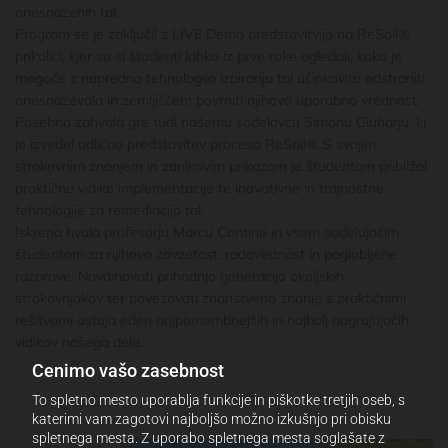
onesnaženih tal.
Program se je zaključil z LIVE Demo predstavitvijo na ReSoil®
prikolici, kjer so si študenti lahko iz prve roke ogledali, kako je
mogoče z napredno tehnologijo izpiranja tal učinkovito odstraniti
onesnaževala in zemljiščem povrniti njihovo uporabno vrednost.
Posebna zahvala gre tudi našemu sodelavcu Simonu Gluharju, ki
je izvedel odlično predstavitev procesa ReSoil®. S svojim
strokovnim znanjem in zanimivim prikazom je študentom približal
praktične vidike implementacije te inovativne in trajnostne
tehnologije za remediacijo tal.
Iskrena hvala profesorju Marcu Continu in vsem sodelujočim
študentom za njihovo zavzetost, radovednost in poglobljene
razprave. Navdihovati prihodnjo generacijo okoljskih
strokovnjakov ter povezovati znanstveno znanje s praktičnimi
rešitvami ostaja eden najpomembnejših in najbolj nagrajujočih
vidikov našega dela.
Cenimo vašo zasebnost
To spletno mesto uporablja funkcije in piškotke tretjih oseb, s
katerimi vam zagotovi najboljšo možno izkušnjo pri obisku
spletnega mesta. Z uporabo spletnega mesta soglašate z